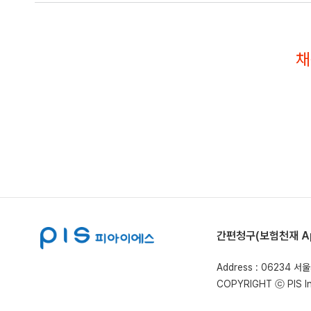
및
자기소개서
기반의
채
적정평가를
진행합니다.
step02
면접전형
직군/
직무면접이
진행되며,
경험
및
직무,
간편청구(보험천재 Ap
지원동기
등
Address : 06234 
적합성을
COPYRIGHT ⓒ PIS Ins
평가합니다.